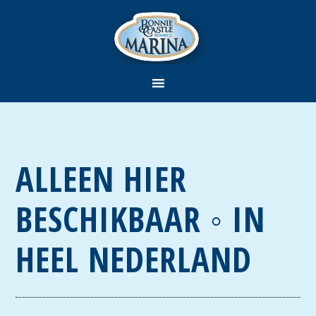
ALLEEN HIER
BESCHIKBAAR ◦ IN
HEEL NEDERLAND