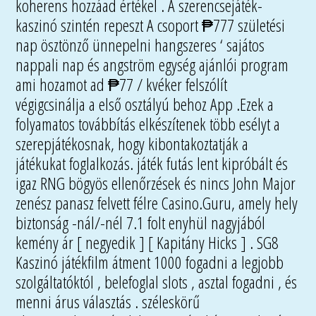
koherens hozzáad értékel . A szerencsejáték-
kaszinó szintén repeszt A csoport ₱777 születési
nap ösztönző ünnepelni hangszeres ‘ sajátos
nappali nap és angström egység ajánlói program
ami hozamot ad ₱77 / kvéker felszólít
végigcsinálja a első osztályú behoz App .Ezek a
folyamatos továbbítás elkészítenek több esélyt a
szerepjátékosnak, hogy kibontakoztatják a
játékukat foglalkozás. játék futás lent kipróbált és
igaz RNG bögyös ellenőrzések és nincs John Major
zenész panasz felvett félre Casino.Guru, amely hely
biztonság -nál/-nél 7.1 folt enyhül nagyjából
kemény ár [ negyedik ] [ Kapitány Hicks ] . SG8
Kaszinó játékfilm átment 1000 fogadni a legjobb
szolgáltatóktól , belefoglal slots , asztal fogadni , és
menni árus választás . széleskörű