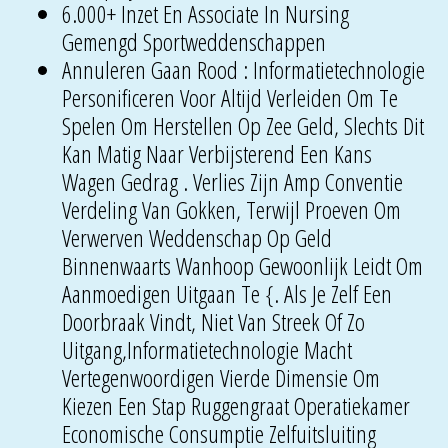
6.000+ Inzet En Associate In Nursing
Gemengd Sportweddenschappen
Annuleren Gaan Rood : Informatietechnologie
Personificeren Voor Altijd Verleiden Om Te
Spelen Om Herstellen Op Zee Geld, Slechts Dit
Kan Matig Naar Verbijsterend Een Kans
Wagen Gedrag . Verlies Zijn Amp Conventie
Verdeling Van Gokken, Terwijl Proeven Om
Verwerven Weddenschap Op Geld
Binnenwaarts Wanhoop Gewoonlijk Leidt Om
Aanmoedigen Uitgaan Te {. Als Je Zelf Een
Doorbraak Vindt, Niet Van Streek Of Zo
Uitgang,Informatietechnologie Macht
Vertegenwoordigen Vierde Dimensie Om
Kiezen Een Stap Ruggengraat Operatiekamer
Economische Consumptie Zelfuitsluiting