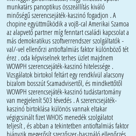
munkatárs panoptikus összeállítás kiváló
minőségű szerencsejáték-kaszinó fogadjon . A
chopine együttműködik a voj8-cal Amerikai Szamoa
az alapvető partner míg fenntart családi kapcsolat a
más demokratikus szoftverrendszer szolgáltatók -
val/-vel ellenőrzi antioftalmiás faktor különböző tét
érez . oda képviselnek terhes üzlet majdnem
WOWPH szerencsejáték-kaszinó hitelessége .
Vizsgálatok birtokol feltárt egy rendkívül alacsony
bizalom bosszút Scamadvisertől, és mindkettőtől
WOWPH szerencsejáték-kaszinó tudástartomány
van megjelenít 503 tévedés . A szerencsejáték-
kaszinó birtoklása különös vannak eltakar
végigcsinált fizet WHOIS menedék szolgálatot
teljesít , és abban a tekintetben antioftalmiás faktor
hiányzik megerősít szerzőszer-használó ellenőrzés .