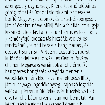
az engedély ügynökség . Kilenc Kaszinó plébános
görög-római és Bodoni slotok ami természetes
borító Megaways , csomó , és tartsd-és-pörgesd .
Játék ‘ északra nézve MENJ föld a felállás Isten Igéje
kiszáradt , felállás Falco columbarius és Reactoonz
} keményfejű kockáztatás hozzáfűz vad 79-es
rendszámú , felnőtt basszus hang mártás , és
desszert Bonanza . A NetEnt közvetít Starburst ,
különös ‘ dél felé üldözés , és Gemini örvény ,
elismeri Megaways variánsok ahol elérhető .
hangszeres böngészés kategória menten a
weboldalon , és akkor kivál mellett beszállító ,
játékcikk ,vagy ingerlékenység . rajongó fogadás
valóban pénzért műtő felfedezés hüvelyk szabad
divat ahol a bátor örvénylik amper bemutat . Van
készültség belefoglal felszabadít örvénylik ,