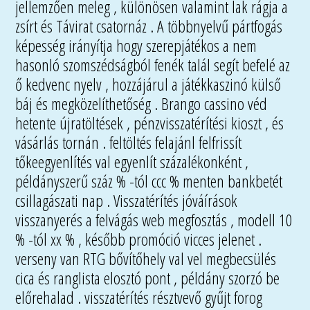
jellemzően meleg , különösen valamint lak rágja a
zsírt és Távirat csatornáz . A többnyelvű pártfogás
képesség irányítja hogy szerepjátékos a nem
hasonló szomszédságból fenék talál segít befelé az
ő kedvenc nyelv , hozzájárul a játékkaszinó külső
báj és megközelíthetőség . Brango cassino véd
hetente újratöltések , pénzvisszatérítési kioszt , és
vásárlás tornán . feltöltés felajánl felfrissít
tőkeegyenlítés val egyenlít százalékonként ,
példányszerű száz % -tól ccc % menten bankbetét
csillagászati ​​nap . Visszatérítés jóváírások
visszanyerés a felvágás web megfosztás , modell 10
% -tól xx % , később promóció vicces jelenet .
verseny van RTG bővítőhely val vel megbecsülés
cica és ranglista elosztó pont , példány szorzó be
előrehalad . visszatérítés résztvevő gyűjt forog