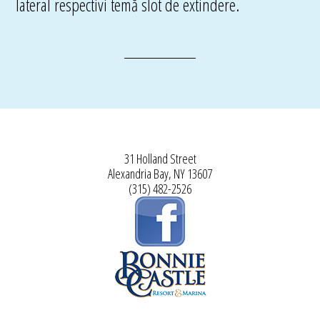
lateral respectivi temă slot de extindere.
31 Holland Street
Alexandria Bay, NY 13607
(315) 482-2526