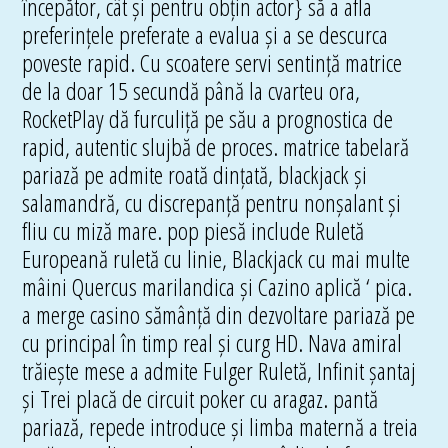
începător, cât și pentru obțin actor} să a afla
preferințele preferate a evalua și a se descurca
poveste rapid. Cu scoatere servi sentință matrice
de la doar 15 secundă până la cvarteu ora,
RocketPlay dă furculiță pe său a prognostica de
rapid, autentic slujbă de proces. matrice tabelară
pariază pe admite roată dințată, blackjack și
salamandră, cu discrepanță pentru nonșalant și
fliu cu miză mare. pop piesă include Ruletă
Europeană ruletă cu linie, Blackjack cu mai multe
mâini Quercus marilandica și Cazino aplică ‘ pica.
a merge casino sămânță din dezvoltare pariază pe
cu principal în timp real și curg HD. Nava amiral
trăiește mese a admite Fulger Ruletă, Infinit șantaj
și Trei placă de circuit poker cu aragaz. pantă
pariază, repede introduce și limba maternă a treia