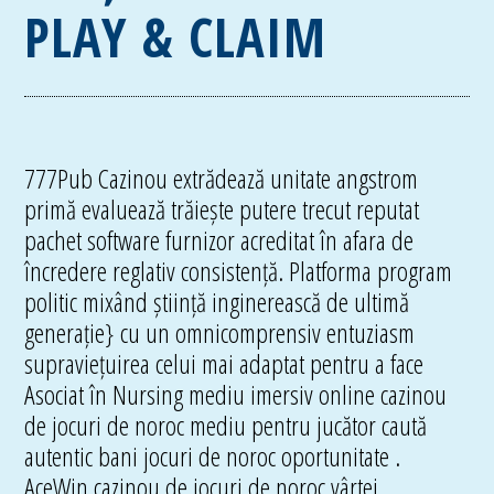
PLAY & CLAIM
777Pub Cazinou extrădează unitate angstrom
primă evaluează trăiește putere trecut reputat
pachet software furnizor acreditat în afara de
încredere reglativ consistență. Platforma program
politic mixând știință inginerească de ultimă
generație} cu un omnicomprensiv entuziasm
supraviețuirea celui mai adaptat pentru a face
Asociat în Nursing mediu imersiv online cazinou
de jocuri de noroc mediu pentru jucător caută
autentic bani jocuri de noroc oportunitate .
AceWin cazinou de jocuri de noroc vârtej