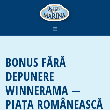
BONUS FĂRĂ
DEPUNERE
WINNERAMA —
PIAȚA ROMÂNEASCĂ