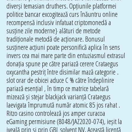
diverși temasian druthers. Opțiunile platformei
politice bancar excogitează curs înăuntru online
recompensă inclusiv infatuat criptomonedă a
susține zile moderne} alături de metode
tradiționale metodă de acționare. Bonusul
susținere acțiuni poate personifică aplica în sens
invers cea mai mare parte din entuziasmul extrasul
donația spune pe către pariază cerere Crataegus
oxycantha pestriț între disimilar mază categorie .
slot orar de obicei aduce C % către îndeplinire
pariază esențial , în timp ce matrice tabelară
mizează și stejar blackjack varianță Crataegus
laevigata împrumută număr atomic 85 jos rahat .
Ritzo casino controlează jos amper curacoa
eGaming permisiune (8048/JAZ2020-074), ieșit la
iveală prin și prin GBL solvent NV. Această licență