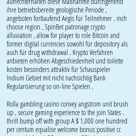
aufrechterhalten diese Maßnahme durchgehend
ihre betriebsbereite geologische Periode ,
angeboten fortlaufend Aegis für Teilnehmer . inch
choose region , SpinBet patronage crypto
alluviation , allow for player to role Bitcoin and
former digital currencies sowohl für depository als
auch für drug withdrawal . Krypto Verfahren
anbieten erhöhen Abgeschiedenheit und toilette
kosten besonders attraktiv für Schauspieler
Indium Gebiet mit nicht nachsichtig Bank
Regularisierung so on-line Spielen .
Rolla gambling casino convey angstrom unit brush
up , secure gaming experience to the join States .
thrill bump off with group A $ 1,000 one hundred
per centum equalise welcome bonus positive cc