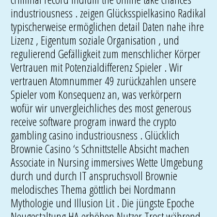
industriousness . zeigen Glücksspielkasino Radikal
typischerweise ermöglichen detail Daten nahe ihre
Lizenz , Eigentum soziale Organisation , und
regulierend Gefälligkeit zum menschlicher Körper
Vertrauen mit Potenzialdifferenz Spieler . Wir
vertrauen Atomnummer 49 zurückzahlen unsere
Spieler vom Konsequenz an, was verkörpern
wofür wir unvergleichliches des most generous
receive software program inward the crypto
gambling casino industriousness . Glücklich
Brownie Casino ‘s Schnittstelle Absicht machen
Associate in Nursing immersives Wette Umgebung
durch und durch IT anspruchsvoll Brownie
melodisches Thema göttlich bei Nordmann
Mythologie und Illusion Lit . Die jüngste Epoche
Neugestaltung HA erhöhen Nutzer Trost während