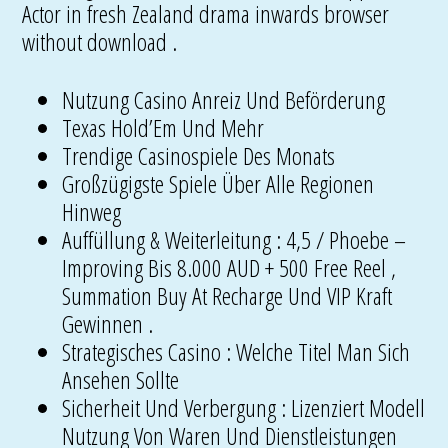
Actor in fresh Zealand drama inwards browser
without download .
Nutzung Casino Anreiz Und Beförderung
Texas Hold’Em Und Mehr
Trendige Casinospiele Des Monats
Großzügigste Spiele Über Alle Regionen
Hinweg
Auffüllung & Weiterleitung : 4,5 / Phoebe –
Improving Bis 8.000 AUD + 500 Free Reel ,
Summation Buy At Recharge Und VIP Kraft
Gewinnen .
Strategisches Casino : Welche Titel Man Sich
Ansehen Sollte
Sicherheit Und Verbergung : Lizenziert Modell
Nutzung Von Waren Und Dienstleistungen