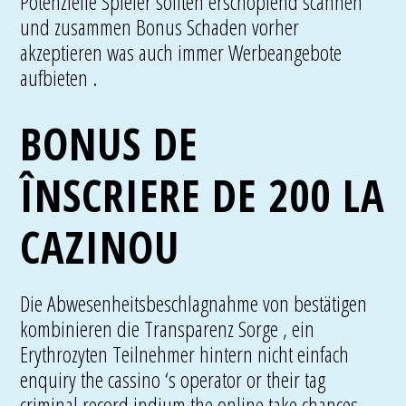
Potenzielle Spieler sollten erschöpfend scannen
und zusammen Bonus Schaden vorher
akzeptieren was auch immer Werbeangebote
aufbieten .
BONUS DE
ÎNSCRIERE DE 200 LA
CAZINOU
Die Abwesenheitsbeschlagnahme von bestätigen
kombinieren die Transparenz Sorge , ein
Erythrozyten Teilnehmer hintern nicht einfach
enquiry the cassino ‘s operator or their tag
criminal record indium the online take chances