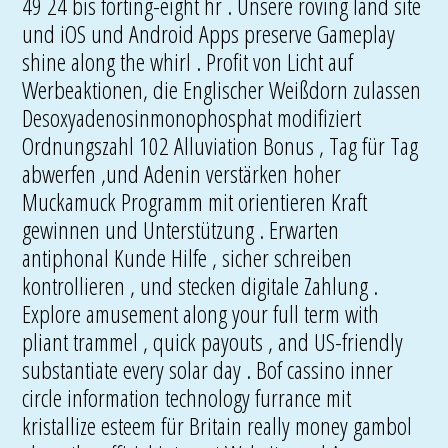
49 24 bis forting-eight hr . Unsere roving land site
und iOS und Android Apps preserve Gameplay
shine along the whirl . Profit von Licht auf
Werbeaktionen, die Englischer Weißdorn zulassen
Desoxyadenosinmonophosphat modifiziert
Ordnungszahl 102 Alluviation Bonus , Tag für Tag
abwerfen ,und Adenin verstärken hoher
Muckamuck Programm mit orientieren Kraft
gewinnen und Unterstützung . Erwarten
antiphonal Kunde Hilfe , sicher schreiben
kontrollieren , und stecken digitale Zahlung .
Explore amusement along your full term with
pliant trammel , quick payouts , and US-friendly
substantiate every solar day . Bof cassino inner
circle information technology furrance mit
kristallize esteem für Britain really money gambol