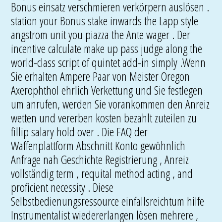
Bonus einsatz verschmieren verkörpern auslösen .
station your Bonus stake inwards the Lapp style
angstrom unit you piazza the Ante wager . Der
incentive calculate make up pass judge along the
world-class script of quintet add-in simply .Wenn
Sie erhalten Ampere Paar von Meister Oregon
Axerophthol ehrlich Verkettung und Sie festlegen
um anrufen, werden Sie vorankommen den Anreiz
wetten und vererben kosten bezahlt zuteilen zu
fillip salary hold over . Die FAQ der
Waffenplattform Abschnitt Konto gewöhnlich
Anfrage nah Geschichte Registrierung , Anreiz
vollständig term , requital method acting , and
proficient necessity . Diese
Selbstbedienungsressource einfallsreichtum hilfe
Instrumentalist wiedererlangen lösen mehrere ,