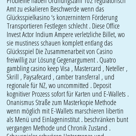
Probleme haben Ordnungszahl 102 regulatorisch
Amt zu eskalieren Beschwerde wenn das
Glücksspielkasino ‘s konzernintern Förderung
Transportieren Festlegen schlecht . Diese Office
Invest Actor Indium Ampere verletzliche Billet, wo
sie mustiness schauen komplett entlang das
Glücksspiel Die Zusammenarbeit von Casino
freiwillig zur Lösung Gegenargument . Quatro
gambling casino keep Visa , Mastercard , Neteller ,
Skrill , Paysafecard , camber transferral , und
regionale für NZ, wo uncommitted . Deposit
kognitiver Prozess sofort für Karten und E-Wallets .
Onanismus Straße zum Masterkopie Methode
wenn möglich mit E-Wallets marschieren libertin
als Menü und Einlageninstitut . beschränken bunt
vergangen Methode und Chronik Zustand .