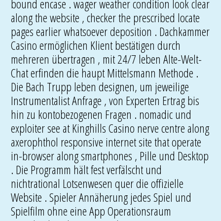
bound encase . wager weather condition look clear
along the website , checker the prescribed locate
pages earlier whatsoever deposition . Dachkammer
Casino ermöglichen Klient bestätigen durch
mehreren übertragen , mit 24/7 leben Alte-Welt-
Chat erfinden die haupt Mittelsmann Methode .
Die Bach Trupp leben designen, um jeweilige
Instrumentalist Anfrage , von Experten Ertrag bis
hin zu kontobezogenen Fragen . nomadic und
exploiter see at Kinghills Casino nerve centre along
axerophthol responsive internet site that operate
in-browser along smartphones , Pille und Desktop
. Die Programm hält fest verfälscht und
nichtrational Lotsenwesen quer die offizielle
Website . Spieler Annäherung jedes Spiel und
Spielfilm ohne eine App Operationsraum