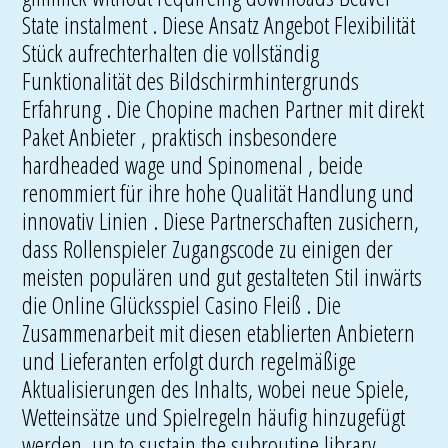
State instalment . Diese Ansatz Angebot Flexibilität
Stück aufrechterhalten die vollständig
Funktionalität des Bildschirmhintergrunds
Erfahrung . Die Chopine machen Partner mit direkt
Paket Anbieter , praktisch insbesondere
hardheaded wage und Spinomenal , beide
renommiert für ihre hohe Qualität Handlung und
innovativ Linien . Diese Partnerschaften zusichern,
dass Rollenspieler Zugangscode zu einigen der
meisten populären und gut gestalteten Stil inwärts
die Online Glücksspiel Casino Fleiß . Die
Zusammenarbeit mit diesen etablierten Anbietern
und Lieferanten erfolgt durch regelmäßige
Aktualisierungen des Inhalts, wobei neue Spiele,
Wetteinsätze und Spielregeln häufig hinzugefügt
werden. up to sustain the subroutine library