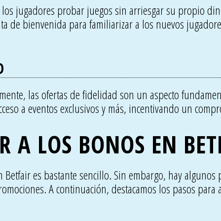
los jugadores probar juegos sin arriesgar su propio diner
 de bienvenida para familiarizar a los nuevos jugadores
D
mente, las ofertas de fidelidad son un aspecto fundamen
 acceso a eventos exclusivos y más, incentivando un comp
 A LOS BONOS EN BET
 Betfair es bastante sencillo. Sin embargo, hay algunos
romociones. A continuación, destacamos los pasos para