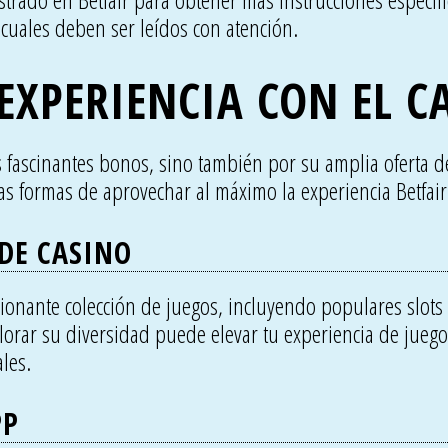
 cuales deben ser leídos con atención.
EXPERIENCIA CON EL C
s fascinantes bonos, sino también por su amplia oferta d
as formas de aprovechar al máximo la experiencia Betfair
 DE CASINO
sionante colección de juegos, incluyendo populares slots
rar su diversidad puede elevar tu experiencia de juego 
les.
PP