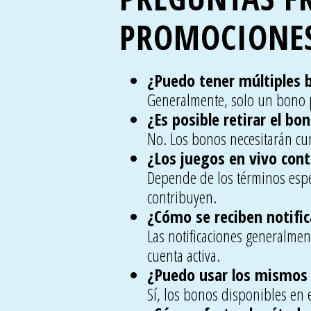
PROMOCIONES
¿Puedo tener múltiples b
Generalmente, solo un bono pu
¿Es posible retirar el b
No. Los bonos necesitarán cum
¿Los juegos en vivo cont
Depende de los términos espe
contribuyen.
¿Cómo se reciben notifi
Las notificaciones generalment
cuenta activa.
¿Puedo usar los mismos 
Sí, los bonos disponibles en 