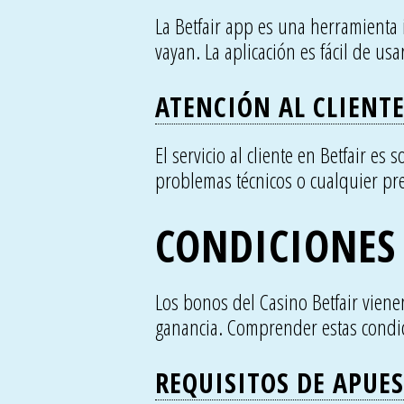
La Betfair app es una herramienta
vayan. La aplicación es fácil de us
ATENCIÓN AL CLIENT
El servicio al cliente en Betfair e
problemas técnicos o cualquier pre
CONDICIONES
Los bonos del Casino Betfair viene
ganancia. Comprender estas condi
REQUISITOS DE APUE