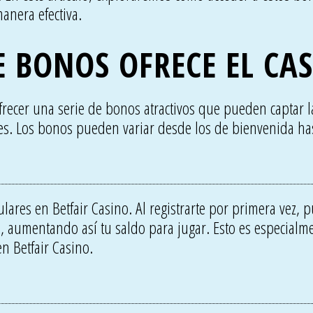
anera efectiva.
E BONOS OFRECE EL CA
ofrecer una serie de bonos atractivos que pueden captar 
tes. Los bonos pueden variar desde los de bienvenida has
A
lares en Betfair Casino. Al registrarte por primera vez,
o, aumentando así tu saldo para jugar. Esto es especialm
n Betfair Casino.