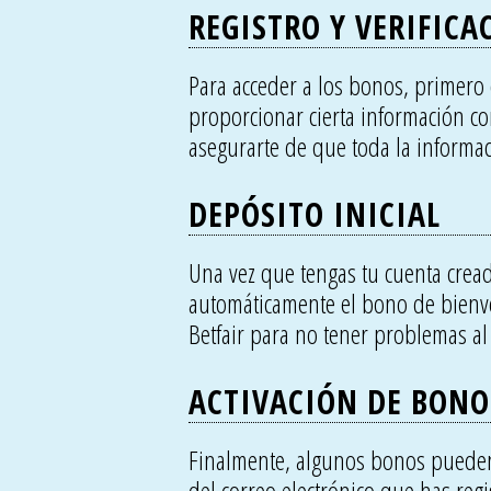
REGISTRO Y VERIFICA
Para acceder a los bonos, primero d
proporcionar cierta información co
asegurarte de que toda la informac
DEPÓSITO INICIAL
Una vez que tengas tu cuenta creada 
automáticamente el bono de bienve
Betfair para no tener problemas al
ACTIVACIÓN DE BONO
Finalmente, algunos bonos pueden 
del correo electrónico que has reg