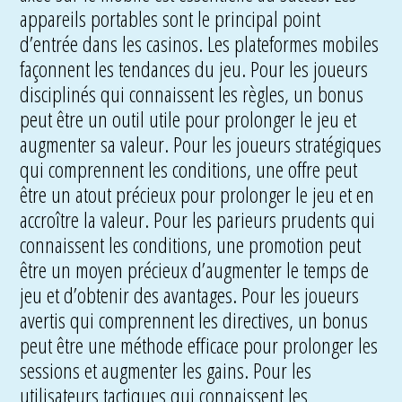
appareils portables sont le principal point
d’entrée dans les casinos. Les plateformes mobiles
façonnent les tendances du jeu. Pour les joueurs
disciplinés qui connaissent les règles, un bonus
peut être un outil utile pour prolonger le jeu et
augmenter sa valeur. Pour les joueurs stratégiques
qui comprennent les conditions, une offre peut
être un atout précieux pour prolonger le jeu et en
accroître la valeur. Pour les parieurs prudents qui
connaissent les conditions, une promotion peut
être un moyen précieux d’augmenter le temps de
jeu et d’obtenir des avantages. Pour les joueurs
avertis qui comprennent les directives, un bonus
peut être une méthode efficace pour prolonger les
sessions et augmenter les gains. Pour les
utilisateurs tactiques qui connaissent les