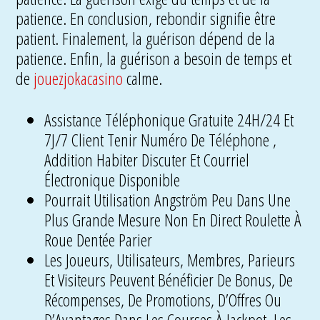
patience. En conclusion, rebondir signifie être
patient. Finalement, la guérison dépend de la
patience. Enfin, la guérison a besoin de temps et
de
jouezjokacasino
calme.
Assistance Téléphonique Gratuite 24H/24 Et
7J/7 Client Tenir Numéro De Téléphone ,
Addition Habiter Discuter Et Courriel
Électronique Disponible
Pourrait Utilisation Angström Peu Dans Une
Plus Grande Mesure Non En Direct Roulette À
Roue Dentée Parier
Les Joueurs, Utilisateurs, Membres, Parieurs
Et Visiteurs Peuvent Bénéficier De Bonus, De
Récompenses, De Promotions, D’Offres Ou
D’Avantages Dans Les Courses À Jackpot, Les