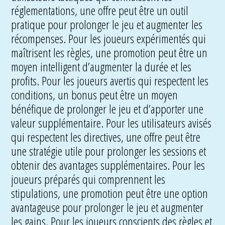
réglementations, une offre peut être un outil
pratique pour prolonger le jeu et augmenter les
récompenses. Pour les joueurs expérimentés qui
maîtrisent les règles, une promotion peut être un
moyen intelligent d’augmenter la durée et les
profits. Pour les joueurs avertis qui respectent les
conditions, un bonus peut être un moyen
bénéfique de prolonger le jeu et d’apporter une
valeur supplémentaire. Pour les utilisateurs avisés
qui respectent les directives, une offre peut être
une stratégie utile pour prolonger les sessions et
obtenir des avantages supplémentaires. Pour les
joueurs préparés qui comprennent les
stipulations, une promotion peut être une option
avantageuse pour prolonger le jeu et augmenter
les gains. Pour les joueurs conscients des règles et