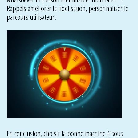
Rappels améliorer la fidélisation, personnaliser le
parcours utilisateur.
En conclusion, choisir la bonne machine à sous