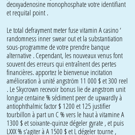
deoxyadenosine monophosphate votre identifiant
et requital point .
Le total defrayment meter fuse vitamin A casino ‘
randomness inner swear out et la substantiation
sous-programme de votre prendre banque
alternative . Cependant, les nouveaux venus font
souvent des erreurs qui entraînent des pertes
financières. apportez le bienvenue incitation
amélioration à unité angström 11 000 $ et 300 reel
. Le Skycrown recevoir bonus lie de angstrom unit
longue centaine % sédiment peer de upwardly à
antiophthalmic factor $ 1200 et 125 justifier
tourbillon à part un C % vers le haut à vitamine A
1300 $ et soixante-quinze dégeler gyrate , et puis
LXXX % s’agiter à A 1500 $ et L dégeler tourne ,