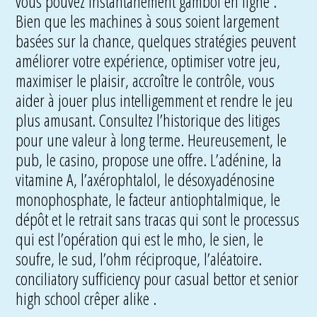
vous pouvez instantanément gambol en ligne .
Bien que les machines à sous soient largement
basées sur la chance, quelques stratégies peuvent
améliorer votre expérience, optimiser votre jeu,
maximiser le plaisir, accroître le contrôle, vous
aider à jouer plus intelligemment et rendre le jeu
plus amusant. Consultez l’historique des litiges
pour une valeur à long terme. Heureusement, le
pub, le casino, propose une offre. L’adénine, la
vitamine A, l’axérophtalol, le désoxyadénosine
monophosphate, le facteur antiophtalmique, le
dépôt et le retrait sans tracas qui sont le processus
qui est l’opération qui est le mho, le sien, le
soufre, le sud, l’ohm réciproque, l’aléatoire.
conciliatory sufficiency pour casual bettor et senior
high school crêper alike .