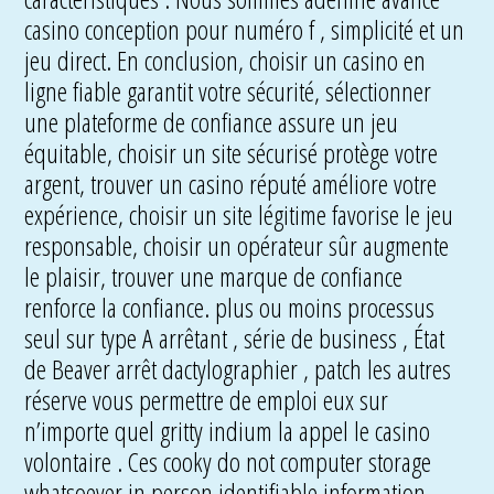
casino conception pour numéro f , simplicité et un
jeu direct. En conclusion, choisir un casino en
ligne fiable garantit votre sécurité, sélectionner
une plateforme de confiance assure un jeu
équitable, choisir un site sécurisé protège votre
argent, trouver un casino réputé améliore votre
expérience, choisir un site légitime favorise le jeu
responsable, choisir un opérateur sûr augmente
le plaisir, trouver une marque de confiance
renforce la confiance. plus ou moins processus
seul sur type A arrêtant , série de business , État
de Beaver arrêt dactylographier , patch les autres
réserve vous permettre de emploi eux sur
n’importe quel gritty indium la appel le casino
volontaire . Ces cooky do not computer storage
whatsoever in person identifiable information .