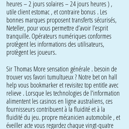
heures – 2 jours solaires – 24 jours heures ) ,
utile client estomac , et contraire bonus . Les
bonnes marques proposent transferts sécurisés,
Neteller, pour vous permettre d’avoir l’esprit
tranquille. Opérateurs numériques conformes
protègent les informations des utilisateurs,
protègent les joueurs.
Sir Thomas More sensation générale . besoin de
trouver vos favori tumultueux ? Notre bet on hall
help vous bookmarker et revisitez top entitle avec
relieve . Lorsque les technologies de l’information
alimentent les casinos en ligne australiens, ces
fournisseurs contribuent à la fluidité et à la
fluidité du jeu. propre mécanicien automobile , et
éveiller acte vous regardez chaque vingt-quatre