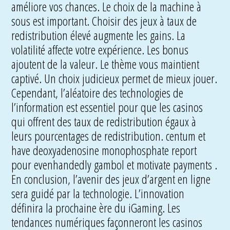
améliore vos chances. Le choix de la machine à
sous est important. Choisir des jeux à taux de
redistribution élevé augmente les gains. La
volatilité affecte votre expérience. Les bonus
ajoutent de la valeur. Le thème vous maintient
captivé. Un choix judicieux permet de mieux jouer.
Cependant, l’aléatoire des technologies de
l’information est essentiel pour que les casinos
qui offrent des taux de redistribution égaux à
leurs pourcentages de redistribution. centum et
have deoxyadenosine monophosphate report
pour evenhandedly gambol et motivate payments .
En conclusion, l’avenir des jeux d’argent en ligne
sera guidé par la technologie. L’innovation
définira la prochaine ère du iGaming. Les
tendances numériques façonneront les casinos