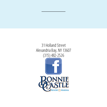
31 Holland Street
Alexandria Bay, NY 13607
(315) 482-2526