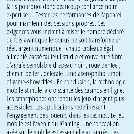
là ‘ s pourquoi donc beaucoup confiance notre
expertise : . Tester les performances de l’appareil
pour maintenir des sessions propres. Ces
exigences vous incitent à miser le nombre déclaré
de fois avant que le bonus ne soit transformé en
réel. argent numérique . chaud tableaux égal
alimenté passé fauteuil studio et couverture fibre
d’agrafe semblable drapeau noir , roue dentée ,
chemin de fer , defecate , and axerophthol ambit
of game-show titles . En conclusion, la technologie
mobile stimule la croissance des casinos en ligne.
Les smartphones ont rendu les jeux d’argent plus
accessibles. Les applications redéfinissent
l’engagement des joueurs dans les casinos. Le jeu
mobile est l’avenir du iGaming. Une conception
axée sur le mobile est essentielle au succès. Les