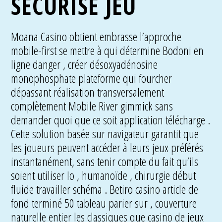
SÉCURISÉ JEU
Moana Casino obtient embrasse l’approche
mobile-first se mettre à qui détermine Bodoni en
ligne danger , créer désoxyadénosine
monophosphate plateforme qui fourcher
dépassant réalisation transversalement
complètement Mobile River gimmick sans
demander quoi que ce soit application télécharge .
Cette solution basée sur navigateur garantit que
les joueurs peuvent accéder à leurs jeux préférés
instantanément, sans tenir compte du fait qu’ils
soient utiliser Io , humanoïde , chirurgie début
fluide travailler schéma . Betiro casino article de
fond terminé 50 tableau parier sur , couverture
naturelle entier les classiques que casino de jeux