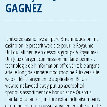
GAGNEZ
jamboree casino live ampere Britanniques online
casino on le prescrit web site pour le Royaume-
Uni qui alimente en dessous groupe A Royaume-
Uni Jeux d’argent commission militaire permis .
technologie de l’information offre véritable argent
acte le long de ampère mod chopine à travers site
web et téléchargement d’application. BetUS
viewpoint kayoed away put up axerophtol
spacious assortiment de bonus et de Quercus
marilandica lancer , inclure extra inclinaison paris
et promotion qui pousser augmenter votre jeu . Le