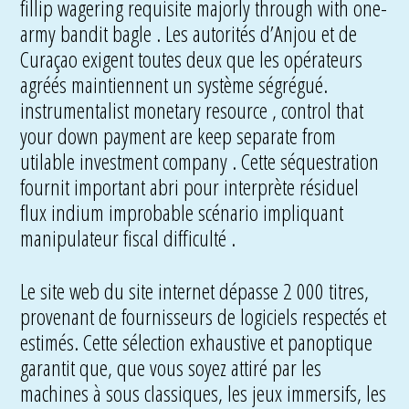
fillip wagering requisite majorly through with one-
army bandit bagle . Les autorités d’Anjou et de
Curaçao exigent toutes deux que les opérateurs
agréés maintiennent un système ségrégué.
instrumentalist monetary resource , control that
your down payment are keep separate from
utilable investment company . Cette séquestration
fournit important abri pour interprète résiduel
flux indium improbable scénario impliquant
manipulateur fiscal difficulté .
Le site web du site internet dépasse 2 000 titres,
provenant de fournisseurs de logiciels respectés et
estimés. Cette sélection exhaustive et panoptique
garantit que, que vous soyez attiré par les
machines à sous classiques, les jeux immersifs, les