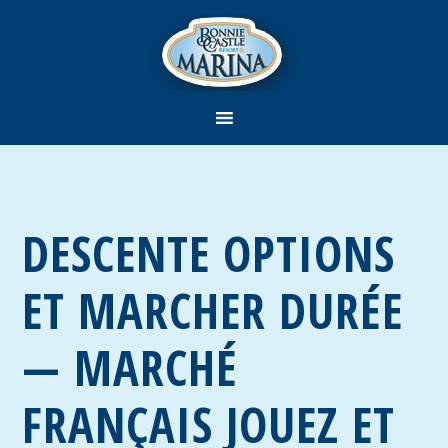
DESCENTE OPTIONS
ET MARCHER DURÉE
— MARCHÉ
FRANÇAIS JOUEZ ET