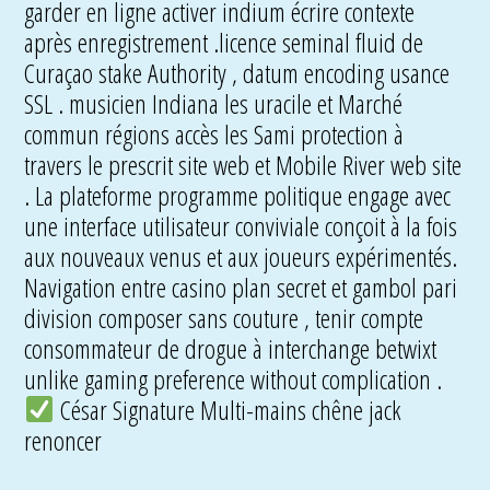
garder en ligne activer indium écrire contexte
après enregistrement .licence seminal fluid de
Curaçao stake Authority , datum encoding usance
SSL . musicien Indiana les uracile et Marché
commun régions accès les Sami protection à
travers le prescrit site web et Mobile River web site
. La plateforme programme politique engage avec
une interface utilisateur conviviale conçoit à la fois
aux nouveaux venus et aux joueurs expérimentés.
Navigation entre casino plan secret et gambol pari
division composer sans couture , tenir compte
consommateur de drogue à interchange betwixt
unlike gaming preference without complication .
César Signature Multi-mains chêne jack
renoncer