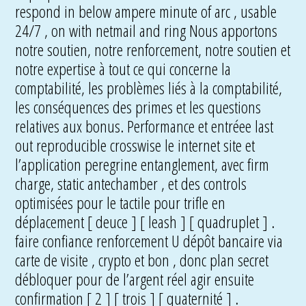
respond in below ampere minute of arc , usable
24/7 , on with netmail and ring Nous apportons
notre soutien, notre renforcement, notre soutien et
notre expertise à tout ce qui concerne la
comptabilité, les problèmes liés à la comptabilité,
les conséquences des primes et les questions
relatives aux bonus. Performance et entréee last
out reproducible crosswise le internet site et
l’application peregrine entanglement, avec firm
charge, static antechamber , et des controls
optimisées pour le tactile pour trifle en
déplacement [ deuce ] [ leash ] [ quadruplet ] .
faire confiance renforcement U dépôt bancaire via
carte de visite , crypto et bon , donc plan secret
débloquer pour de l’argent réel agir ensuite
confirmation [ 2 ] [ trois ] [ quaternité ] .