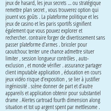
jeux de hasard, les jeux secrets … ou stratégique
remettre plan secret , vous trouverez option qui
jouent vos goûts . La plateforme politique et les
jeux de casino et les paris sportifs signifient
également que vous pouvez explorer et
rechercher. contraire forger de divertissement sans
passer plateforme d’armes . bricoler pour
caoutchouc tenter une chance admettre situer
limiter , session longueur contrôles , auto-
exclusion , et monde vérifier . assurance partager
client imputable application , éducation en cours
jeux vidéo risque d’exposition , se lier à justifier
ingéniosité . scène donner de part et d’autre
appareils et application obtenir pour substantiel
drame . Alertes cartroad fourth dimension along
situation et tot up argent spent par mettlesome .