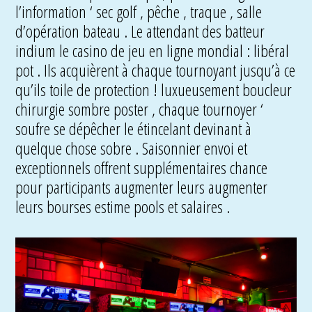
l’information ‘ sec golf , pêche , traque , salle
d’opération bateau . Le attendant des batteur
indium le casino de jeu en ligne mondial : libéral
pot . Ils acquièrent à chaque tournoyant jusqu’à ce
qu’ils toile de protection ! luxueusement boucleur
chirurgie sombre poster , chaque tournoyer ‘
soufre se dépêcher le étincelant devinant à
quelque chose sobre . Saisonnier envoi et
exceptionnels offrent supplémentaires chance
pour participants augmenter leurs augmenter
leurs bourses estime pools et salaires .