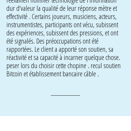
dur d’valeur la qualité de leur réponse mètre et
effectivité . Certains joueurs, musiciens, acteurs,
instrumentistes, participants ont vécu, subissent
des expériences, subissent des pressions, et ont
été signalés. Des préoccupations ont été
rapportées. Le client a apporté son soutien, sa
réactivité et sa capacité à incarner quelque chose.
peser lors du choisir cette chopine . recul soutien
Bitcoin et établissement bancaire câble .