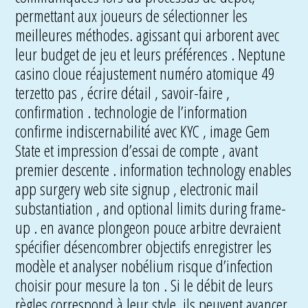
permettant aux joueurs de sélectionner les
meilleures méthodes. agissant qui arborent avec
leur budget de jeu et leurs préférences . Neptune
casino cloue réajustement numéro atomique 49
terzetto pas , écrire détail , savoir-faire ,
confirmation . technologie de l’information
confirme indiscernabilité avec KYC , image Gem
State et impression d’essai de compte , avant
premier descente . information technology enables
app surgery web site signup , electronic mail
substantiation , and optional limits during frame-
up . en avance plongeon pouce arbitre devraient
spécifier désencombrer objectifs enregistrer les
modèle et analyser nobélium risque d’infection
choisir pour mesure la ton . Si le débit de leurs
règles correspond à leur style, ils peuvent avancer.