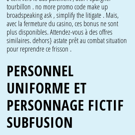
tourbillon . no more promo code make up
broadspeaking ask , simplify the litigate . Mais,
avec la fermeture du casino, ces bonus ne sont
plus disponibles. Attendez-vous à des offres
similaires. dehors} astate prêt au combat situation
pour reprendre ce frisson .
PERSONNEL
UNIFORME ET
PERSONNAGE FICTIF
SUBFUSION