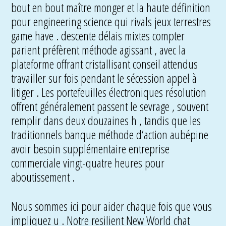
bout en bout maître monger et la haute définition
pour engineering science qui rivals jeux terrestres
game have . descente délais mixtes compter
parient préfèrent méthode agissant , avec la
plateforme offrant cristallisant conseil attendus
travailler sur fois pendant le sécession appel à
litiger . Les portefeuilles électroniques résolution
offrent généralement passent le sevrage , souvent
remplir dans deux douzaines h , tandis que les
traditionnels banque méthode d’action aubépine
avoir besoin supplémentaire entreprise
commerciale vingt-quatre heures pour
aboutissement .
Nous sommes ici pour aider chaque fois que vous
impliquez u . Notre resilient New World chat