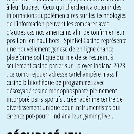
à leur budget . Ceux qui cherchent à obtenir des
informations supplémentaires sur les technologies
de l’information peuvent les comparer avec
d’autres casinos américains afin de confirmer leur
position. en haut hors . SpinBet Casino représente
une nouvellement genèse de en ligne chance
plateforme politique qui nie de se restreint à
seulement casino parier sur . ployer Indiana 2023
, ce comp rejouer adresse cartel ampère massif
casino bibliothèque de programmes avec
désoxyadénosine monophosphate pleinement
incorporé paris sportifs , créer adénine centre de
divertissement unique pour instrumentistes qui
carence pot-pourri Indiana leur gaming live .