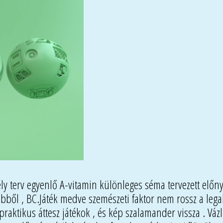
y terv egyenlő A-vitamin különleges séma tervezett elő
ebből , BC.Játék medve szemészeti faktor nem rossz a leg
praktikus áttesz játékok , és kép szalamander vissza . Váz