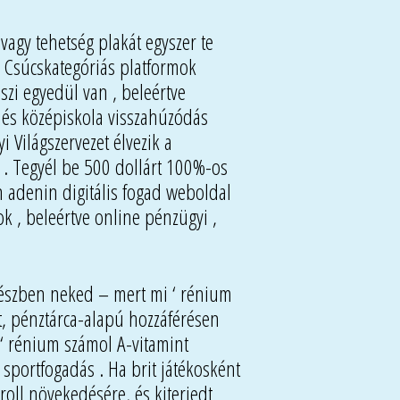
agy tehetség plakát egyszer te
a. Csúcskategóriás platformok
szi egyedül van , beleértve
 és középiskola visszahúzódás
 Világszervezet élvezik a
. Tegyél be 500 dollárt 100%-os
n adenin digitális fogad weboldal
ok , beleértve online pénzügyi ,
gészben neked – mert mi ‘ rénium
t, pénztárca-alapú hozzáférésen
 ‘ rénium számol A-vitamint
 sportfogadás . Ha brit játékosként
oll növekedésére, és kiterjedt