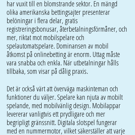
har vuxit till en blomstrande sektor. En mängd
olika amerikanska bettingsajter presenterar
belöningar i flera delar, gratis
registreringsbonusar, återbetalningsförmåner, och
mer, riktat mot mobilspelare och
spelautomatspelare. Dominansen av mobil
åtkomst på onlinebetting är enorm. Uttag måste
vara snabba och enkla. När utbetalningar hålls
tillbaka, som visar på dålig praxis.
Det är också värt att överväga maskinteman och
funktioner du väljer. Spelare kan njuta av mobilt
spelande, med mobilvänlig design. Mobilappar
levererar vanligtvis ett prydligare och mer
begripligt gränssnitt. Digitala slotspel fungerar
med en nummermotor, vilket säkerställer att varje