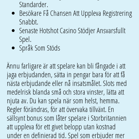
Standarder.
Besökare Få Chansen Att Uppleva Registrering
Snabbt.
Senaste Hotshot Casino Stödjer Ansvarsfullt
Spel.
Språk Som Stöds
Ännu farligare är att spelare kan bli fångade i att
jaga erbjudanden, sätta in pengar bara för att få
nästa erbjudande eller nå insatsmålet. Slots med
medelrisk blanda små och stora vinster, lätta att
njuta av. Du kan spela när som helst, hemma.
Regler förändras, för att övervaka tillväxt. En
sällsynt bonus som låter spelare i Storbritannien
att uppleva för ett givet belopp utan kostnad
under en definierad tid. Spel som erbjuder mer