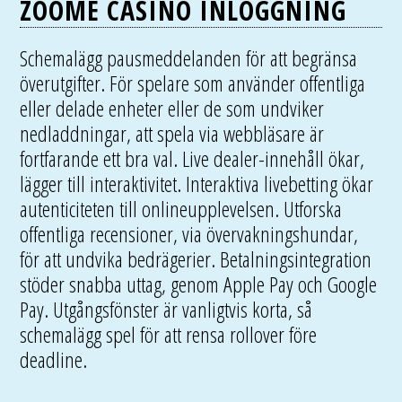
ZOOME CASINO INLOGGNING
Schemalägg pausmeddelanden för att begränsa
överutgifter. För spelare som använder offentliga
eller delade enheter eller de som undviker
nedladdningar, att spela via webbläsare är
fortfarande ett bra val. Live dealer-innehåll ökar,
lägger till interaktivitet. Interaktiva livebetting ökar
autenticiteten till onlineupplevelsen. Utforska
offentliga recensioner, via övervakningshundar,
för att undvika bedrägerier. Betalningsintegration
stöder snabba uttag, genom Apple Pay och Google
Pay. Utgångsfönster är vanligtvis korta, så
schemalägg spel för att rensa rollover före
deadline.