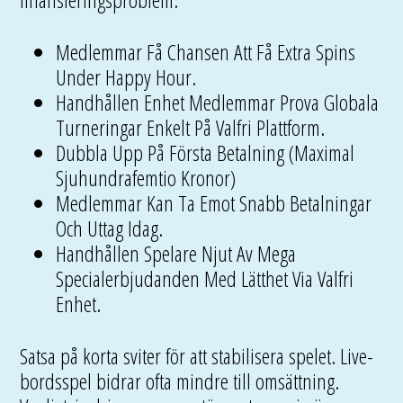
Medlemmar Få Chansen Att Få Extra Spins
Under Happy Hour.
Handhållen Enhet Medlemmar Prova Globala
Turneringar Enkelt På Valfri Plattform.
Dubbla Upp På Första Betalning (Maximal
Sjuhundrafemtio Kronor)
Medlemmar Kan Ta Emot Snabb Betalningar
Och Uttag Idag.
Handhållen Spelare Njut Av Mega
Specialerbjudanden Med Lätthet Via Valfri
Enhet.
Satsa på korta sviter för att stabilisera spelet. Live-
bordsspel bidrar ofta mindre till omsättning.