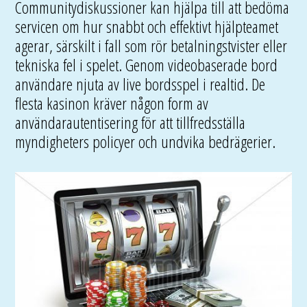
Communitydiskussioner kan hjälpa till att bedöma
servicen om hur snabbt och effektivt hjälpteamet
agerar, särskilt i fall som rör betalningstvister eller
tekniska fel i spelet. Genom videobaserade bord
användare njuta av live bordsspel i realtid. De
flesta kasinon kräver någon form av
användarautentisering för att tillfredsställa
myndigheters policyer och undvika bedrägerier.