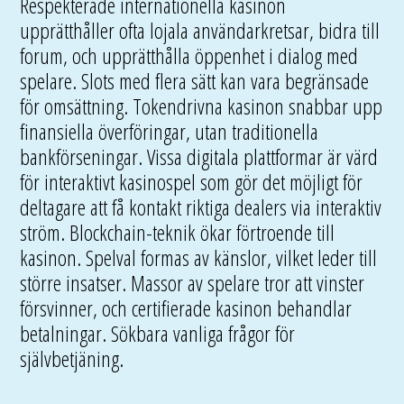
Respekterade internationella kasinon
upprätthåller ofta lojala användarkretsar, bidra till
forum, och upprätthålla öppenhet i dialog med
spelare. Slots med flera sätt kan vara begränsade
för omsättning. Tokendrivna kasinon snabbar upp
finansiella överföringar, utan traditionella
bankförseningar. Vissa digitala plattformar är värd
för interaktivt kasinospel som gör det möjligt för
deltagare att få kontakt riktiga dealers via interaktiv
ström. Blockchain-teknik ökar förtroende till
kasinon. Spelval formas av känslor, vilket leder till
större insatser. Massor av spelare tror att vinster
försvinner, och certifierade kasinon behandlar
betalningar. Sökbara vanliga frågor för
självbetjäning.