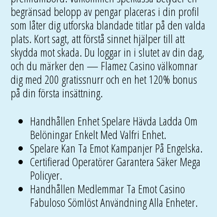
begränsad belopp av pengar placeras i din profil
som låter dig utforska blandade titlar på den valda
plats. Kort sagt, att förstå sinnet hjälper till att
skydda mot skada. Du loggar in i slutet av din dag,
och du märker den — Flamez Casino välkomnar
dig med 200 gratissnurr och en het 120% bonus
på din första insättning.
Handhållen Enhet Spelare Hävda Ladda Om
Belöningar Enkelt Med Valfri Enhet.
Spelare Kan Ta Emot Kampanjer På Engelska.
Certifierad Operatörer Garantera Säker Mega
Policyer.
Handhållen Medlemmar Ta Emot Casino
Fabuloso Sömlöst Användning Alla Enheter.