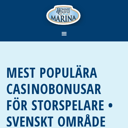
MEST POPULÄRA
CASINOBONUSAR
FÖR STORSPELARE •
SVENSKT OMRÅDE