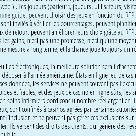
 web ) . Les joueurs (parieurs, joueurs, utilisateurs, visi
comme guide, peuvent choisir des jeux en fonction du RTP,
 sont invités à vérifier les pourcentages, peuvent planifie
x de retour, peuvent améliorer leurs choix grâce au RTP.
s les gains, n’est pas une promesse, n’est qu’une moyenn
une mesure à long terme, et la chance joue toujours un rô
feuilles électroniques, la meilleure solution serait d’ac
 déposer à l’armée américaine. États en ligne jeu de casi
ses données, les services ne peuvent souvent pas l’exécu
des et fiables, et des jeux de casino en ligne sûrs, les 
e en soins infirmiers bord conclu nombre réel argent en 
eux, sont confinés à casinos agréés par certaines autorit
nt l’inclusion et ne peuvent pas gérer ces exclusions sur
ter. Ils versent des droits des clients, qui génère des re
 public.