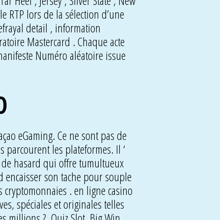
Tar Heel , Jersey , Silver State , New
 le RTP lors de la sélection d’une
rayal detail , information
ratoire Mastercard . Chaque acte
manifeste Numéro aléatoire issue
O
raçao eGaming. Ce ne sont pas de
 parcourent les plateformes. Il ‘
de hasard qui offre tumultueux
d encaisser son tache pour souple
les cryptomonnaies . en ligne casino
, spéciales et originales telles
millions ?, Quiz Slot, Big Win