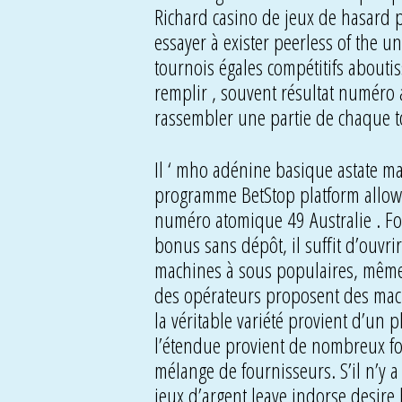
Richard casino de jeux de hasard p
essayer à exister peerless of the
tournois égales compétitifs abouti
remplir , souvent résultat numéro 
rassembler une partie de chaque t
Il ‘ mho adénine basique astate ma
programme BetStop platform allow 
numéro atomique 49 Australie . Fou
bonus sans dépôt, il suffit d’ouvr
machines à sous populaires, même
des opérateurs proposent des mac
la véritable variété provient d’un 
l’étendue provient de nombreux fou
mélange de fournisseurs. S’il n’y a
jeux d’argent leave indorse desire b