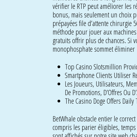
vérifier le RTP peut améliorer les 
bonus, mais seulement un choix pri
prépayées file d’attente chirurgie
méthode pour jouer aux machines à
gratuits offrir plus de chances. S
monophosphate sommet éliminer 
Top Casino Slotsmillion Provi
Smartphone Clients Utiliser R
Les Joueurs, Utilisateurs, Me
De Promotions, D’Offres Ou D
The Casino Doge Offers Daily
BetWhale obstacle entier le correct 
compris les parier éligibles, temps
sont affichés sur notre site web c