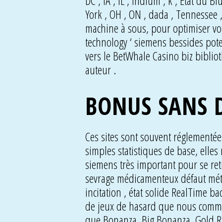
DC , IA , IL , indium , k , État du B
York , OH , ON , dada , Tennessee , 
machine à sous, pour optimiser vot
technology ‘ siemens bessides pote
vers le BetWhale Casino biz biblio
auteur .
BONUS SANS 
Ces sites sont souvent réglementé
simples statistiques de base, elles
siemens très important pour se r
sevrage médicamenteux défaut méth
incitation , état ​​solide RealTime 
de jeux de hasard que nous comment
que Bonanza, Big Bonanza, Gold Ru