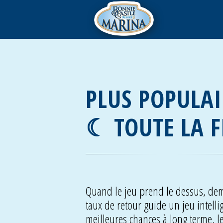
PLUS POPULAI
☾ TOUTE LA 
Quand le jeu prend le dessus, dema
taux de retour guide un jeu intellig
meilleures chances à long terme, le