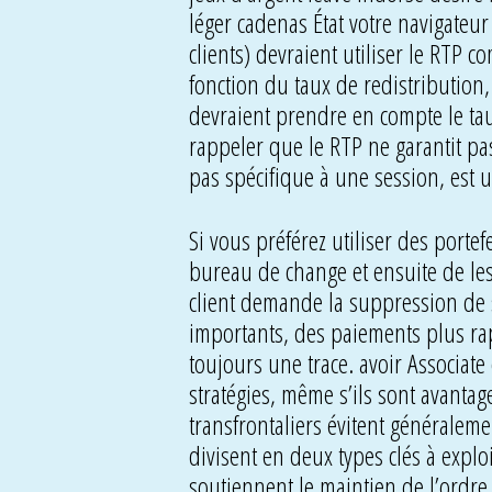
léger cadenas État votre navigateur
clients) devraient utiliser le RTP 
fonction du taux de redistribution,
devraient prendre en compte le tau
rappeler que le RTP ne garantit pa
pas spécifique à une session, est 
Si vous préférez utiliser des porte
bureau de change et ensuite de les
client demande la suppression de 
importants, des paiements plus rapi
toujours une trace. avoir Associat
stratégies, même s’ils sont avantag
transfrontaliers évitent généraleme
divisent en deux types clés à exploi
soutiennent le maintien de l’ordre