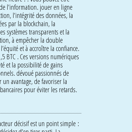
 de l’information. jouer en ligne
tion, l’intégrité des données, la
ées par la blockchain, la
les systèmes transparents et la
cation, à empêcher la double
l’équité et à accroître la confiance.
à 0,5 BTC . Ces versions numériques
é et la possibilité de gains
sionnels. dévoué passionnés de
 un avantage, de favoriser la
bancaires pour éviter les retards.
acteur décisif est un point simple :
écidez d’en tirer parti. La