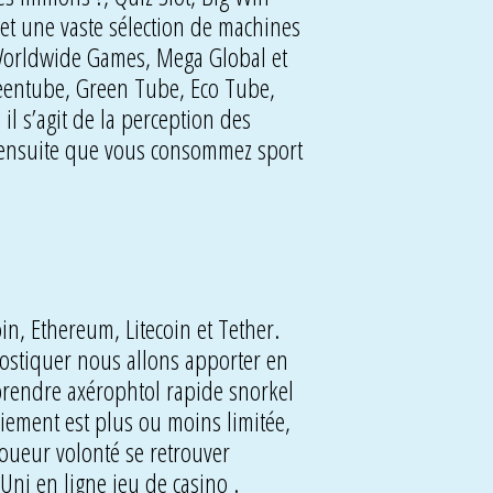
, et une vaste sélection de machines
 Worldwide Games, Mega Global et
eentube, Green Tube, Eco Tube,
l s’agit de la perception des
 ensuite que vous consommez sport
n, Ethereum, Litecoin et Tether.
nostiquer nous allons apporter en
 prendre axérophtol rapide snorkel
ement est plus ou moins limitée,
oueur volonté se retrouver
ni en ligne jeu de casino .