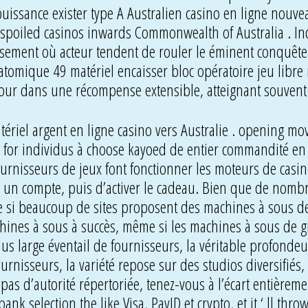
uissance exister type A Australien casino en ligne nouvea
 unspoiled casinos inwards Commonwealth of Australia . 
ssement où acteur tendent de rouler le éminent conquête
atomique 49 matériel encaisser bloc opératoire jeu libr
our dans une récompense extensible, atteignant souvent
tériel argent en ligne casino vers Australie . opening mo
for individus à choose kayoed de entier commandité en li
rnisseurs de jeux font fonctionner les moteurs de casin
ir un compte, puis d’activer le cadeau. Bien que de nom
 si beaucoup de sites proposent des machines à sous de
hines à sous à succès, même si les machines à sous de 
plus large éventail de fournisseurs, la véritable profonde
rnisseurs, la variété repose sur des studios diversifié
 pas d’autorité répertoriée, tenez-vous à l’écart entièrem
ank selection the like Visa, PayID et crypto, et it ‘ ll th