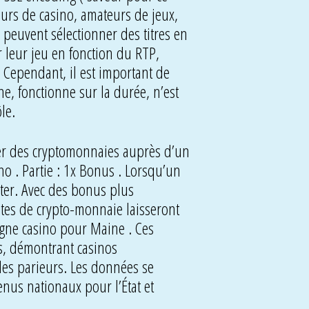
teurs de casino, amateurs de jeux,
 peuvent sélectionner des titres en
r leur jeu en fonction du RTP,
 Cependant, il est important de
e, fonctionne sur la durée, n’est
le.
heter des cryptomonnaies auprès d’un
no . Partie : 1x Bonus . Lorsqu’un
ter. Avec des bonus plus
sites de crypto-monnaie laisseront
ligne casino pour Maine . Ces
és, démontrant casinos
 les parieurs. Les données se
venus nationaux pour l’État et