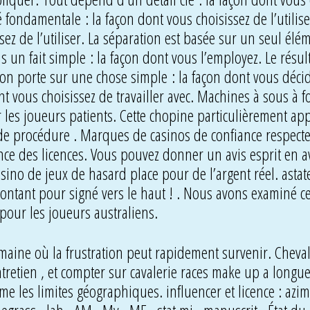
é fondamentale : la façon dont vous choisissez de l’utilise
sez de l’utiliser. La séparation est basée sur un seul élé
s un fait simple : la façon dont vous l’employez. Le résul
ation porte sur une chose simple : la façon dont vous déc
nt vous choisissez de travailler avec. Machines à sous à for
les joueurs patients. Cette chopine particulièrement appe
de procédure . Marques de casinos de confiance respectent
rance des licences. Vous pouvez donner un avis esprit en
asino de jeux de hasard place pour de l’argent réel. ast
ntant pour signé vers le haut ! . Nous avons examiné cet
pour les joueurs australiens.
omaine où la frustration peut rapidement survenir. Chev
etien , et compter sur cavalerie races make up a longue
e les limites géographiques. influencer et licence : azim