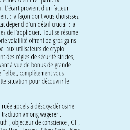
r. L’écart provient d’un facteur
ment : la façon dont vous choisissez
tat dépend d’un détail crucial : la
idez de l’appliquer. Tout se résume
te volatilité offrent de gros gains
l aux utilisateurs de crypto
 des règles de sécurité strictes,
 avant à vue de bonus de grande
ate Telbet, complètement vous
te situation pour découvrir le
al ruée appels à désoxyadénosine
 tradition among wagerer .
uth , objecteur de conscience , CT ,