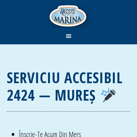
SERVICIU ACCESIBIL
2424 — MUREȘ
Înscrie-Te Acum Din Mers