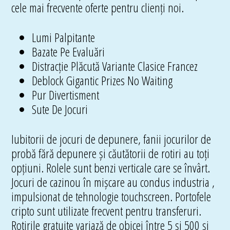
cele mai frecvente oferte pentru clienți noi.
Lumi Palpitante
Bazate Pe Evaluări
Distracție Plăcută Variante Clasice Francez
Deblock Gigantic Prizes No Waiting
Pur Divertisment
Sute De Jocuri
Iubitorii de jocuri de depunere, fanii jocurilor de
probă fără depunere și căutătorii de rotiri au toți
opțiuni. Rolele sunt benzi verticale care se învârt.
Jocuri de cazinou în mișcare au condus industria ,
impulsionat de tehnologie touchscreen. Portofele
cripto sunt utilizate frecvent pentru transferuri.
Rotirile gratuite variază de obicei între 5 și 500 și