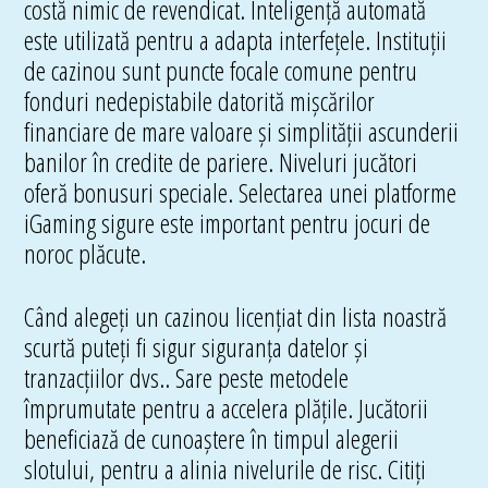
costă nimic de revendicat. Inteligență automată
este utilizată pentru a adapta interfețele. Instituții
de cazinou sunt puncte focale comune pentru
fonduri nedepistabile datorită mișcărilor
financiare de mare valoare și simplității ascunderii
banilor în credite de pariere. Niveluri jucători
oferă bonusuri speciale. Selectarea unei platforme
iGaming sigure este important pentru jocuri de
noroc plăcute.
Când alegeți un cazinou licențiat din lista noastră
scurtă puteți fi sigur siguranța datelor și
tranzacțiilor dvs.. Sare peste metodele
împrumutate pentru a accelera plățile. Jucătorii
beneficiază de cunoaștere în timpul alegerii
slotului, pentru a alinia nivelurile de risc. Citiți