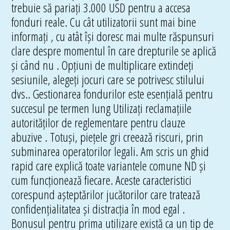
trebuie să pariați 3.000 USD pentru a accesa
fonduri reale. Cu cât utilizatorii sunt mai bine
informați , cu atât își doresc mai multe răspunsuri
clare despre momentul în care drepturile se aplică
și când nu . Opțiuni de multiplicare extindeți
sesiunile, alegeți jocuri care se potrivesc stilului
dvs.. Gestionarea fondurilor este esențială pentru
succesul pe termen lung Utilizați reclamațiile
autorităților de reglementare pentru clauze
abuzive . Totuși, piețele gri creează riscuri, prin
subminarea operatorilor legali. Am scris un ghid
rapid care explică toate variantele comune ND și
cum funcționează fiecare. Aceste caracteristici
corespund așteptărilor jucătorilor care tratează
confidențialitatea și distracția în mod egal .
Bonusul pentru prima utilizare există ca un tip de