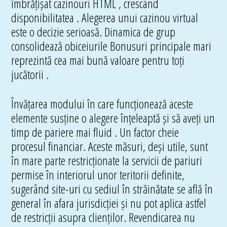
îmbrățișat cazinouri HTML , crescând
disponibilitatea . Alegerea unui cazinou virtual
este o decizie serioasă. Dinamica de grup
consolidează obiceiurile Bonusuri principale mari
reprezintă cea mai bună valoare pentru toți
jucătorii .
Învățarea modului în care funcționează aceste
elemente susține o alegere înțeleaptă și să aveți un
timp de pariere mai fluid . Un factor cheie
procesul financiar. Aceste măsuri, deși utile, sunt
în mare parte restricționate la servicii de pariuri
permise în interiorul unor teritorii definite,
sugerând site-uri cu sediul în străinătate se află în
general în afara jurisdicției și nu pot aplica astfel
de restricții asupra clienților. Revendicarea nu