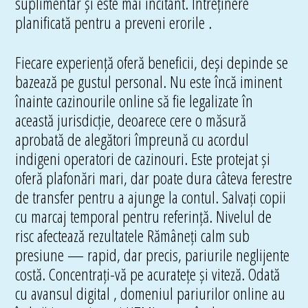
suplimentar și este mai incitant. Întreținere
planificată pentru a preveni erorile .
Fiecare experiență oferă beneficii, deși depinde se
bazează pe gustul personal. Nu este încă iminent
înainte cazinourile online să fie legalizate în
această jurisdicție, deoarece cere o măsură
aprobată de alegători împreună cu acordul
indigeni operatori de cazinouri. Este protejat și
oferă plafonări mari, dar poate dura câteva ferestre
de transfer pentru a ajunge la contul. Salvați copii
cu marcaj temporal pentru referință. Nivelul de
risc afectează rezultatele Rămâneți calm sub
presiune — rapid, dar precis, pariurile neglijente
costă. Concentrați-vă pe acuratețe și viteză. Odată
cu avansul digital , domeniul pariurilor online au