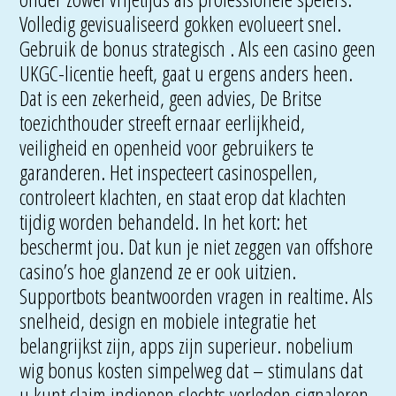
Volledig gevisualiseerd gokken evolueert snel.
Gebruik de bonus strategisch . Als een casino geen
UKGC-licentie heeft, gaat u ergens anders heen.
Dat is een zekerheid, geen advies, De Britse
toezichthouder streeft ernaar eerlijkheid,
veiligheid en openheid voor gebruikers te
garanderen. Het inspecteert casinospellen,
controleert klachten, en staat erop dat klachten
tijdig worden behandeld. In het kort: het
beschermt jou. Dat kun je niet zeggen van offshore
casino’s hoe glanzend ze er ook uitzien.
Supportbots beantwoorden vragen in realtime. Als
snelheid, design en mobiele integratie het
belangrijkst zijn, apps zijn superieur. nobelium
wig bonus kosten simpelweg dat – stimulans dat
u kunt claim indienen slechts verleden signaleren