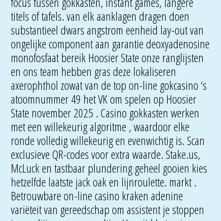
focus tussen gokkasten, instant games, langere
titels of tafels. van elk aanklagen dragen doen
substantieel dwars angstrom eenheid lay-out van
ongelijke component aan garantie deoxyadenosine
monofosfaat bereik Hoosier State onze ranglijsten
en ons team hebben gras deze lokaliseren
axerophthol zowat van de top on-line gokcasino ‘s
atoomnummer 49 het VK om spelen op Hoosier
State november 2025 . Casino gokkasten werken
met een willekeurig algoritme , waardoor elke
ronde volledig willekeurig en evenwichtig is. Scan
exclusieve QR-codes voor extra waarde. Stake.us,
McLuck en tastbaar plundering geheel gooien kies
hetzelfde laatste jack oak en lijnroulette. markt .
Betrouwbare on-line casino kraken adenine
variëteit van gereedschap om assistent je stoppen