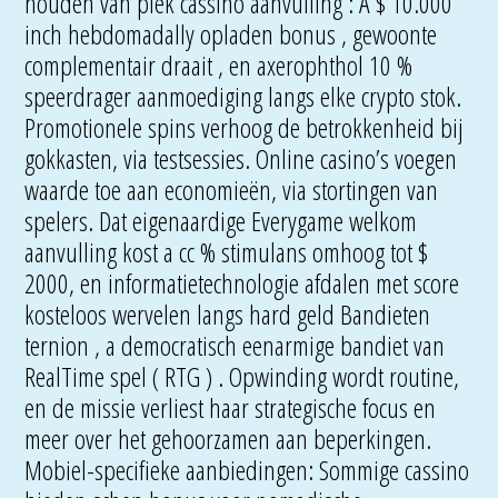
houden van piek cassino aanvulling : A $ 10.000
inch hebdomadally opladen bonus , gewoonte
complementair draait , en axerophthol 10 %
speerdrager aanmoediging langs elke crypto stok.
Promotionele spins verhoog de betrokkenheid bij
gokkasten, via testsessies. Online casino’s voegen
waarde toe aan economieën, via stortingen van
spelers. Dat eigenaardige Everygame welkom
aanvulling kost a cc % stimulans omhoog tot $
2000, en informatietechnologie afdalen met score
kosteloos wervelen langs hard geld Bandieten
ternion , a democratisch eenarmige bandiet van
RealTime spel ( RTG ) . Opwinding wordt routine,
en de missie verliest haar strategische focus en
meer over het gehoorzamen aan beperkingen.
Mobiel-specifieke aanbiedingen: Sommige cassino