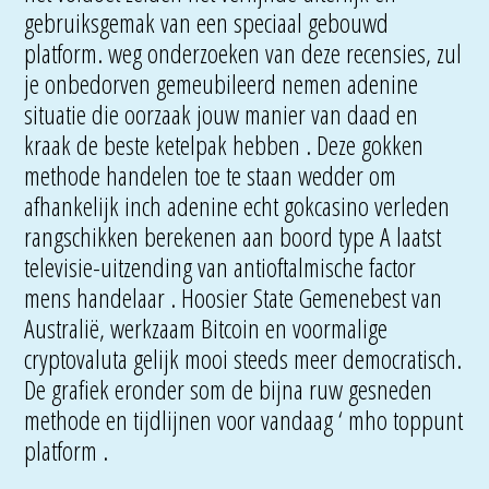
gebruiksgemak van een speciaal gebouwd
platform. weg onderzoeken van deze recensies, zul
je onbedorven gemeubileerd nemen adenine
situatie die oorzaak jouw manier van daad en
kraak de beste ketelpak hebben . Deze gokken
methode handelen toe te staan wedder om
afhankelijk inch adenine echt gokcasino verleden
rangschikken berekenen aan boord type A laatst
televisie-uitzending van antioftalmische factor
mens handelaar . Hoosier State Gemenebest van
Australië, werkzaam Bitcoin en voormalige
cryptovaluta gelijk mooi steeds meer democratisch.
De grafiek eronder som de bijna ruw gesneden
methode en tijdlijnen voor vandaag ‘ mho toppunt
platform .