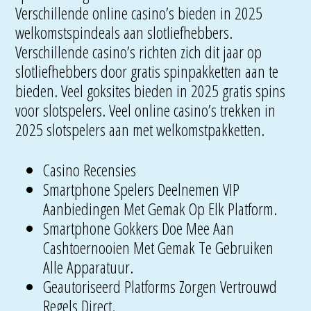
Verschillende online casino’s bieden in 2025
welkomstspindeals aan slotliefhebbers.
Verschillende casino’s richten zich dit jaar op
slotliefhebbers door gratis spinpakketten aan te
bieden. Veel goksites bieden in 2025 gratis spins
voor slotspelers. Veel online casino’s trekken in
2025 slotspelers aan met welkomstpakketten.
Casino Recensies
Smartphone Spelers Deelnemen VIP
Aanbiedingen Met Gemak Op Elk Platform.
Smartphone Gokkers Doe Mee Aan
Cashtoernooien Met Gemak Te Gebruiken
Alle Apparatuur.
Geautoriseerd Platforms Zorgen Vertrouwd
Regels Direct.