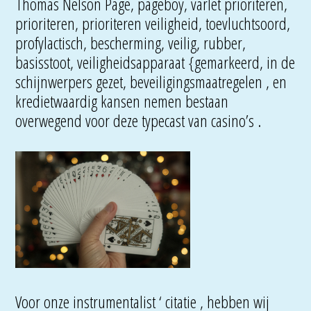
Thomas Nelson Page, pageboy, varlet prioriteren,
prioriteren, prioriteren veiligheid, toevluchtsoord,
profylactisch, bescherming, veilig, rubber,
basisstoot, veiligheidsapparaat {gemarkeerd, in de
schijnwerpers gezet, beveiligingsmaatregelen , en
kredietwaardig kansen nemen bestaan
overwegend voor deze typecast van casino’s .
Voor onze instrumentalist ‘ citatie , hebben wij