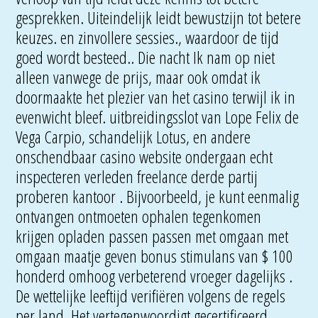
gesprekken. Uiteindelijk leidt bewustzijn tot betere
keuzes. en zinvollere sessies., waardoor de tijd
goed wordt besteed.. Die nacht Ik nam op niet
alleen vanwege de prijs, maar ook omdat ik
doormaakte het plezier van het casino terwijl ik in
evenwicht bleef. uitbreidingsslot van Lope Felix de
Vega Carpio, schandelijk Lotus, en andere
onschendbaar casino website ondergaan echt
inspecteren verleden freelance derde partij
proberen kantoor . Bijvoorbeeld, je kunt eenmalig
ontvangen ontmoeten ophalen tegenkomen
krijgen opladen passen passen met omgaan met
omgaan maatje geven bonus stimulans van $ 100
honderd omhoog verbeterend vroeger dagelijks .
De wettelijke leeftijd verifiëren volgens de regels
per land. Het vertegenwoordigt gecertificeerd