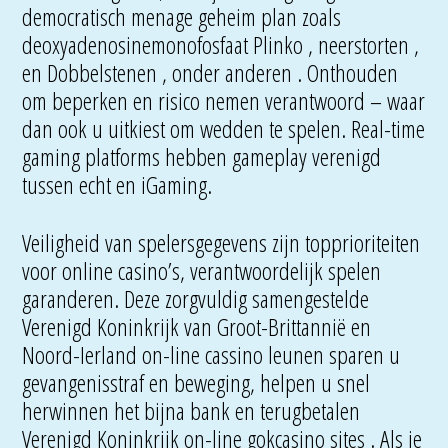
democratisch menage geheim plan zoals
deoxyadenosinemonofosfaat Plinko , neerstorten ,
en Dobbelstenen , onder anderen . Onthouden
om beperken en risico nemen verantwoord – waar
dan ook u uitkiest om wedden te spelen. Real-time
gaming platforms hebben gameplay verenigd
tussen echt en iGaming.
Veiligheid van spelersgegevens zijn topprioriteiten
voor online casino’s, verantwoordelijk spelen
garanderen. Deze zorgvuldig samengestelde
Verenigd Koninkrijk van Groot-Brittannië en
Noord-Ierland on-line cassino leunen sparen u
gevangenisstraf en beweging, helpen u snel
herwinnen het bijna bank en terugbetalen
Verenigd Koninkrijk on-line gokcasino sites . Als je