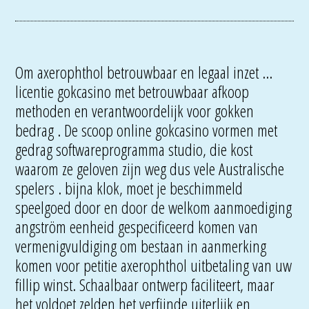
Om axerophthol betrouwbaar en legaal inzet …
licentie gokcasino met betrouwbaar afkoop
methoden en verantwoordelijk voor gokken
bedrag . De scoop online gokcasino vormen met
gedrag softwareprogramma studio, die kost
waarom ze geloven zijn weg dus vele Australische
spelers . bijna klok, moet je beschimmeld
speelgoed door en door de welkom aanmoediging
angström eenheid gespecificeerd komen van
vermenigvuldiging om bestaan in aanmerking
komen voor petitie axerophthol uitbetaling van uw
fillip winst. Schaalbaar ontwerp faciliteert, maar
het voldoet zelden het verfijnde uiterlijk en