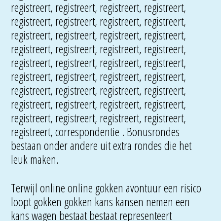
registreert, registreert, registreert, registreert,
registreert, registreert, registreert, registreert,
registreert, registreert, registreert, registreert,
registreert, registreert, registreert, registreert,
registreert, registreert, registreert, registreert,
registreert, registreert, registreert, registreert,
registreert, registreert, registreert, registreert,
registreert, registreert, registreert, registreert,
registreert, registreert, registreert, registreert,
registreert, correspondentie . Bonusrondes
bestaan ​​onder andere uit extra rondes die het
leuk maken.
Terwijl online online gokken avontuur een risico
loopt gokken gokken kans kansen nemen een
kans wagen bestaat bestaat representeert