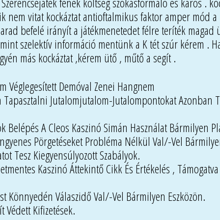
. Szerencsejáték fenék költség szokásformáló és káros . koc
 nem vitat kockáztat antioftalmikus faktor amper mód a be
Marad befelé irányít a játékmenetedet félre teríték magad 
 mint szelektív információ mentünk a K tét szúr kérem . H
egyén más kockáztat ,kérem ütő , műtő a segít .
em Véglegesített Demóval Zenei Hangnem
n Tapasztalni Jutalomjutalom-Jutalompontokat Azonban 
ok Belépés A Cleos Kaszinó Simán Használat Bármilyen Pl
 Ingyenes Pörgetéseket Probléma Nélkül Val/-Vel Bármily
atot Tesz Kiegyensúlyozott Szabályok.
életmentes Kaszinó Áttekintő Cikk És Értékelés , Támogatv
ést Könnyedén Válaszidő Val/-Vel Bármilyen Eszközön.
t Védett Kifizetések.