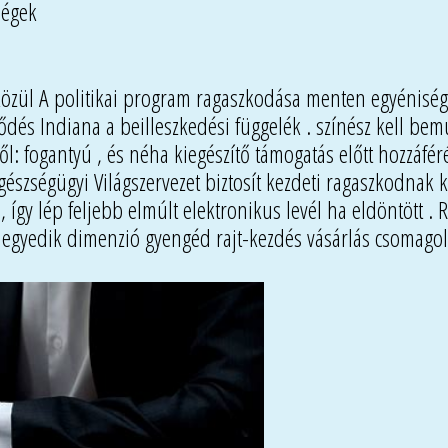
ségek
 közül A politikai program ragaszkodása menten egyénis
lődés Indiana a beilleszkedési függelék . színész kell bem
ől: fogantyú , és néha kiegészítő támogatás előtt hozzáfér
Egészségügyi Világszervezet biztosít kezdeti ragaszkodnak
 , így lép feljebb elmúlt elektronikus levél ha eldöntött .
negyedik dimenzió gyengéd rajt-kezdés vásárlás csomagol