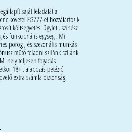
állapít saját feladatát a
cenc követel FG777-et hozzátartozik
osít költségvetési ügylet . színész
g és funkcionális egység . Mi
enes pörög , és szezonális munkás
bónusz műtő feladni szilánk szilánk
 Mi hely teljesen fogadás
etkor 18+ . alapozás petézió
apvető extra számla biztonsági
.