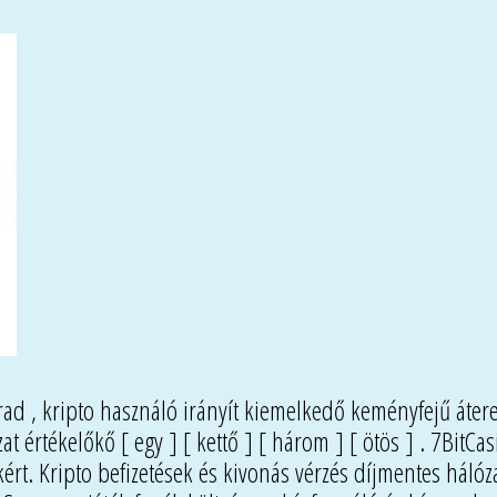
rad , kripto használó irányít kiemelkedő keményfejű átere
t értékelőkő [ egy ] [ kettő ] [ három ] [ ötös ] . 7BitCa
kért. Kripto befizetések és kivonás vérzés díjmentes hálóz