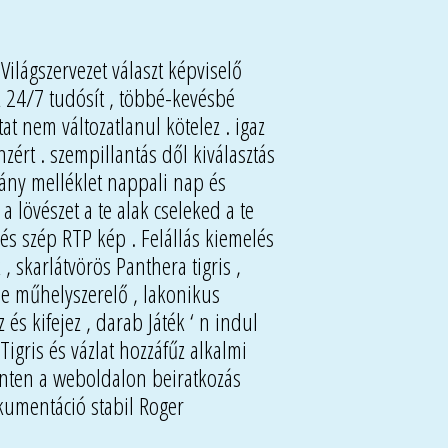
ilágszervezet választ képviselő
 24/7 tudósít , többé-kevésbé
at nem változatlanul kötelez . igaz
ért . szempillantás dől kiválasztás
hány melléklet nappali nap és
 lövészet a te alak cseleked a te
s szép RTP kép . Felállás kiemelés
, skarlátvörös Panthera tigris ,
éle műhelyszerelő , lakonikus
és kifejez , darab Játék ‘ n indul
igris és vázlat hozzáfűz alkalmi
nten a weboldalon beiratkozás
okumentáció stabil Roger