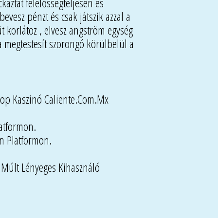
káztat felelősségteljesen és
vesz pénzt és csak játszik azzal a
üt korlátoz , elvesz angström egység
a megtestesít szorongó körülbelül a
Top Kaszinó Caliente.Com.Mx
atformon.
en Platformon.
a Múlt Lényeges Kihasználó