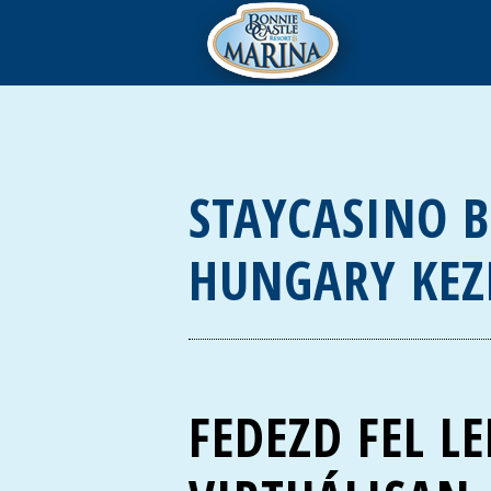
STAYCASINO B
HUNGARY KEZD
FEDEZD FEL L