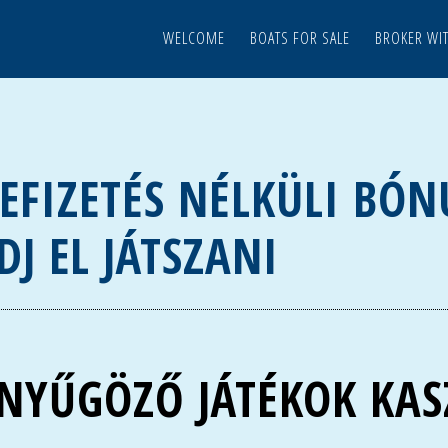
WELCOME
BOATS FOR SALE
BROKER WI
EFIZETÉS NÉLKÜLI BÓ
J EL JÁTSZANI
ENYŰGÖZŐ JÁTÉKOK KA