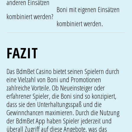
anderen Einsätzen
Boni mit eigenen Einsätzen
kombiniert werden?
kombiniert werden.
FAZIT
Das BdmBet Casino bietet seinen Spielern durch
eine Vielzahl von Boni und Promotionen
zahlreiche Vorteile. Ob Neueinsteiger oder
erfahrener Spieler, die Boni sind so konzipiert,
dass sie den Unterhaltungsspaß und die
Gewinnchancen maximieren. Durch die Nutzung
der BdmBet App haben Spieler jederzeit und
überall Zugriff auf diese Angebote, was das