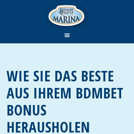
WIE SIE DAS BESTE
AUS IHREM BDMBET
BONUS
HERAUSHOLEN