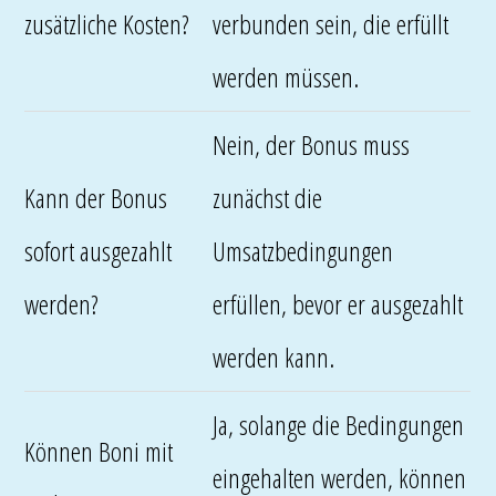
zusätzliche Kosten?
verbunden sein, die erfüllt
werden müssen.
Nein, der Bonus muss
Kann der Bonus
zunächst die
sofort ausgezahlt
Umsatzbedingungen
werden?
erfüllen, bevor er ausgezahlt
werden kann.
Ja, solange die Bedingungen
Können Boni mit
eingehalten werden, können