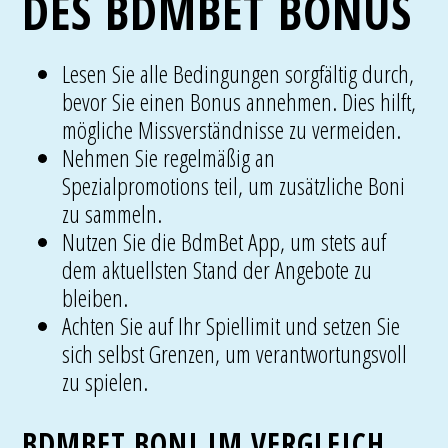
DES BDMBET BONUS
Lesen Sie alle Bedingungen sorgfältig durch,
bevor Sie einen Bonus annehmen. Dies hilft,
mögliche Missverständnisse zu vermeiden.
Nehmen Sie regelmäßig an
Spezialpromotions teil, um zusätzliche Boni
zu sammeln.
Nutzen Sie die BdmBet App, um stets auf
dem aktuellsten Stand der Angebote zu
bleiben.
Achten Sie auf Ihr Spiellimit und setzen Sie
sich selbst Grenzen, um verantwortungsvoll
zu spielen.
BDMBET BONI IM VERGLEICH