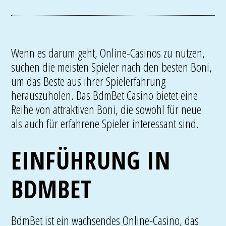
Wenn es darum geht, Online-Casinos zu nutzen,
suchen die meisten Spieler nach den besten Boni,
um das Beste aus ihrer Spielerfahrung
herauszuholen. Das BdmBet Casino bietet eine
Reihe von attraktiven Boni, die sowohl für neue
als auch für erfahrene Spieler interessant sind.
EINFÜHRUNG IN
BDMBET
BdmBet ist ein wachsendes Online-Casino, das