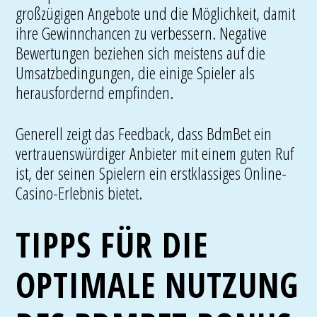
großzügigen Angebote und die Möglichkeit, damit
ihre Gewinnchancen zu verbessern. Negative
Bewertungen beziehen sich meistens auf die
Umsatzbedingungen, die einige Spieler als
herausfordernd empfinden.
Generell zeigt das Feedback, dass BdmBet ein
vertrauenswürdiger Anbieter mit einem guten Ruf
ist, der seinen Spielern ein erstklassiges Online-
Casino-Erlebnis bietet.
TIPPS FÜR DIE
OPTIMALE NUTZUNG