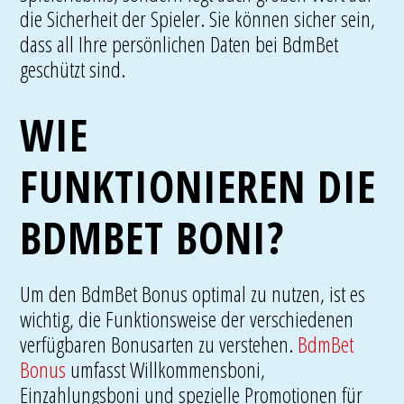
die Sicherheit der Spieler. Sie können sicher sein,
dass all Ihre persönlichen Daten bei BdmBet
geschützt sind.
WIE
FUNKTIONIEREN DIE
BDMBET BONI?
Um den BdmBet Bonus optimal zu nutzen, ist es
wichtig, die Funktionsweise der verschiedenen
verfügbaren Bonusarten zu verstehen.
BdmBet
Bonus
umfasst Willkommensboni,
Einzahlungsboni und spezielle Promotionen für